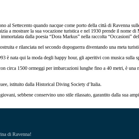
lgono al Settecento quando nacque come porto della città di Ravenna su
nizia a mostrare la sua vocazione turistica e nel 1930 prende il nome d
poca immortalata dalla poesia “Dora Markus” nella raccolta “Occasioni” d
struita e rilanciata nel secondo dopoguerra diventando una meta turist
 è nata qui la moda degli happy hour, gli aperitivi con musica sulla sp
con circa 1500 ormeggi per imbarcazioni lunghe fino a 40 metri, è una me
e, istituito dalla Historical Diving Society d’Italia.
 che giovani, sebbene conservino uno stile rilassato, garantito dalla sua 
arina di Ravenna!