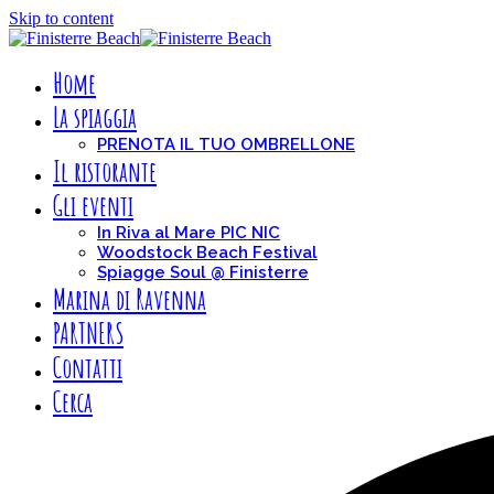
Skip to content
Home
La spiaggia
PRENOTA IL TUO OMBRELLONE
Il ristorante
Gli eventi
In Riva al Mare PIC NIC
Woodstock Beach Festival
Spiagge Soul @ Finisterre
Marina di Ravenna
PARTNERS
Contatti
Cerca