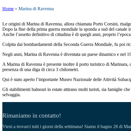
Home
»
Marina di Ravenna
MARINA DI RAVENNA
Le origini di Marina di Ravenna, allora chiamata Porto Corsini, risa
Dopo la fine della prima guerra mondiale la sponda a sud del canale i
Anche l’assetto definitivo di cittadina è di quegli anni, proprio l’e
Colpita dai bombardamenti della Seconda Guerra Mondiale, fu poi rico
Negli anni, Marina di Ravenna è diventata un paese dinamico e nel 1993
A Marina di Ravenna è presente inoltre il porto turistico di Marinara, 
presenza di una diga di circa 3 chilometri.
Qui è stato aperto l’importante Museo Nazionale delle Attività Subacque
Gli stabilimenti balneari in estate attirano molti turisti, sia famiglie
selvaggia.
Rimaniamo in contatto!
Vieni a trovarci tutti i giorni della settimana! Siamo il bagno 28 di M