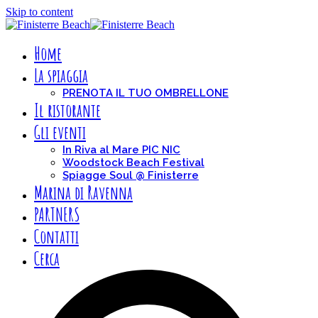
Skip to content
Home
La spiaggia
PRENOTA IL TUO OMBRELLONE
Il ristorante
Gli eventi
In Riva al Mare PIC NIC
Woodstock Beach Festival
Spiagge Soul @ Finisterre
Marina di Ravenna
PARTNERS
Contatti
Cerca