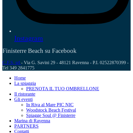
Instagram
Finisterre Beach su Facebook
C.F.S. srl
- Via G. Savini 29 - 48121 Ravenna - P.I. 02522870399 -
Tel 349 2841775
Home
La spiaggia
PRENOTA IL TUO OMBRELLONE
Il ristorante
Gli eventi
In Riva al Mare PIC NIC
Woodstock Beach Festival
Spiagge Soul @ Finisterre
Marina di Ravenna
PARTNERS
Contatti