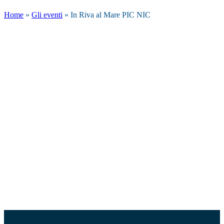
Home
»
Gli eventi
»
In Riva al Mare PIC NIC
In Riva al Mare è il pic nic gourmet più
suggestivo della riviera.
I martedì sera d’estate sono dedicati ad
eventi unici in cui la cena, sempre curata
dal nostro chef, prende la forma di un pic
nic.
A rendere la serata ancora più speciale, la
musica live, sempre grande protagonista
delle estati al Finisterre.